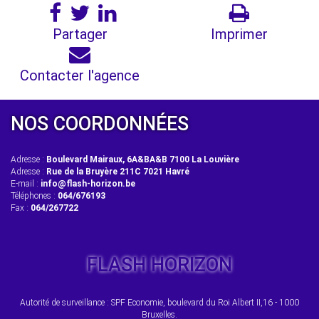
Partager
Imprimer
Contacter l'agence
NOS COORDONNÉES
Adresse :
Boulevard Mairaux, 6A&BA&B 7100 La Louvière
Adresse :
Rue de la Bruyère 211C 7021 Havré
E-mail :
info@flash-horizon.be
Téléphones :
064/676193
Fax :
064/267722
FLASH HORIZON
Autorité de surveillance : SPF Economie, boulevard du Roi Albert II,16 - 1000
Bruxelles.